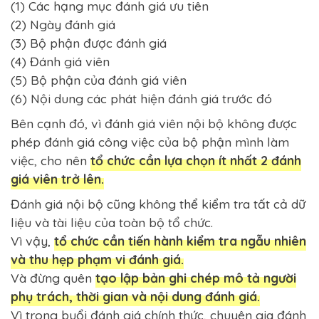
(1) Các hạng mục đánh giá ưu tiên
(2) Ngày đánh giá
(3) Bộ phận được đánh giá
(4) Đánh giá viên
(5) Bộ phận của đánh giá viên
(6) Nội dung các phát hiện đánh giá trước đó
Bên cạnh đó, vì đánh giá viên nội bộ không được
phép đánh giá công việc của bộ phận mình làm
việc, cho nên
tổ chức cần lựa chọn ít nhất 2 đánh
giá viên trở lên.
Đánh giá nội bộ cũng không thể kiểm tra tất cả dữ
liệu và tài liệu của toàn bộ tổ chức.
Vì vậy,
tổ chức cần tiến hành kiểm tra ngẫu nhiên
và thu hẹp phạm vi đánh giá.
Và đừng quên
tạo lập bản ghi chép mô tả người
phụ trách, thời gian và nội dung đánh giá.
Vì trong buổi đánh giá chính thức, chuyên gia đánh