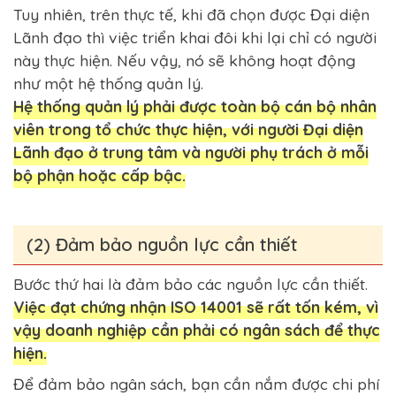
Tuy nhiên, trên thực tế, khi đã chọn được Đại diện
Lãnh đạo thì việc triển khai đôi khi lại chỉ có người
này thực hiện. Nếu vậy, nó sẽ không hoạt động
như một hệ thống quản lý.
Hệ thống quản lý phải được toàn bộ cán bộ nhân
viên trong tổ chức thực hiện, với người Đại diện
Lãnh đạo ở trung tâm và người phụ trách ở mỗi
bộ phận hoặc cấp bậc.
(2) Đảm bảo nguồn lực cần thiết
Bước thứ hai là đảm bảo các nguồn lực cần thiết.
Việc đạt chứng nhận ISO 14001 sẽ rất tốn kém, vì
vậy doanh nghiệp cần phải có ngân sách để thực
hiện.
Để đảm bảo ngân sách, bạn cần nắm được chi phí