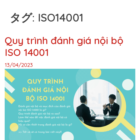
Skip
Tỷ lệ đạt chứng nhận 100%
to
タグ:
ISO14001
content
Quy trình đánh giá nội bộ
ISO 14001
13/04/2023