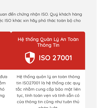
 quan đến chứng nhận ISO. Quý khách hàng
iệc ISO khác xin hãy phó thác toàn bộ cho
Hệ thống Quản Lý An Toàn
Thông Tin
ISO 27001
 đưa
Hệ thống quản lý an toàn thông
hằm
tin ISO27001 là hệ thống các quy
phó
tắc nhằm cung cấp bảo mật liên
ang
tục, tính toàn vẹn và tính sẵn có
của thông tin cũng như tuân thủ
pháp luật.