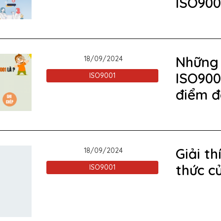
ISO900
Những 
18/09/2024
ISO9001
ISO9001
điểm đ
Giải th
18/09/2024
thức c
ISO9001