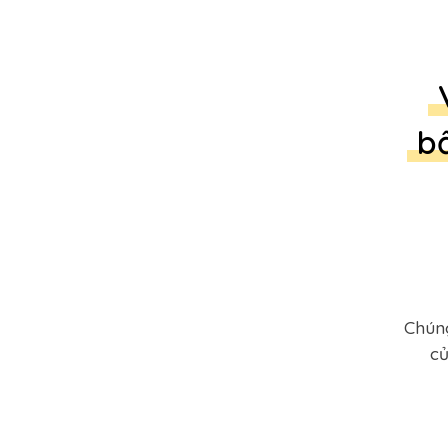
bấ
Chúng
củ