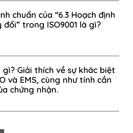
ình chuẩn của “6.3 Hoạch định
 đổi” trong ISO9001 là gì?
gì? Giải thích về sự khác biệt
SO và EMS, cùng như tính cần
của chứng nhận.