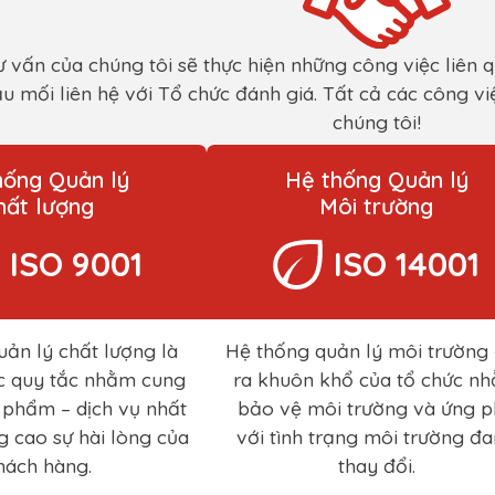
ư vấn của chúng tôi sẽ thực hiện những công việc liên
ầu mối liên hệ với Tổ chức đánh giá. Tất cả các công v
chúng tôi!
hống Quản lý
Hệ thống Quản lý
hất lượng
Môi trường
ISO 9001
ISO 14001
ản lý chất lượng là
Hệ thống quản lý môi trường
c quy tắc nhằm cung
ra khuôn khổ của tổ chức n
 phẩm – dịch vụ nhất
bảo vệ môi trường và ứng 
 cao sự hài lòng của
với tình trạng môi trường đ
hách hàng.
thay đổi.