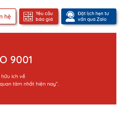
Yêu cầu
Đặt lịch hẹn tư
ên hệ
báo giá
vấn qua Zalo
SO 9001
 hữu ích về
quan tâm nhất hiện nay”.