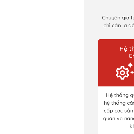
Chuyên gia t
chỉ cần là đ
Hệ t
C
Hệ thống qu
hệ thống cá
cấp các sản
quán và nâng
k