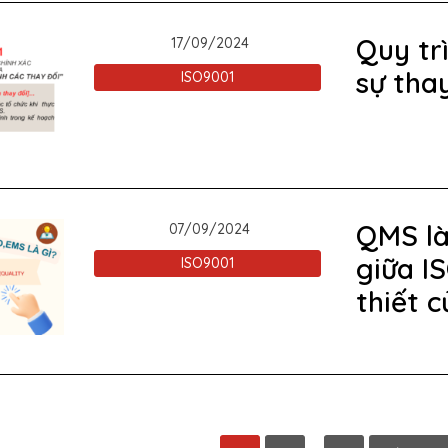
Quy tr
17/09/2024
sự thay
ISO9001
QMS là 
07/09/2024
giữa I
ISO9001
thiết 