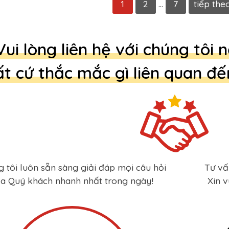
1
2
…
7
tiếp the
Vui lòng liên hệ với chúng tôi
t cứ thắc mắc gì liên quan đ
 tôi luôn sẵn sàng giải đáp mọi câu hỏi
Tư vấ
a Quý khách nhanh nhất trong ngày!
Xin v