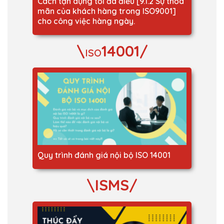
Cách tận dụng tối đa điều [9.1.2 Sự thỏa
mãn của khách hàng trong ISO9001]
cho công việc hàng ngày.
\
14001/
ISO
Quy trình đánh giá nội bộ ISO 14001
\ISMS/