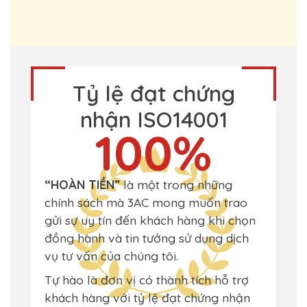
Tỷ lệ đạt chứng
nhận ISO14001
100%
“HOÀN TIỀN”
là một trong những
chính sách mà 3AC mong muốn trao
gửi sự uy tín đến khách hàng khi chọn
đồng hành và tin tưởng sử dụng dịch
vụ tư vấn của chúng tôi.
Tự hào là đơn vị có thành tích hỗ trợ
khách hàng với tỷ lệ đạt chứng nhận