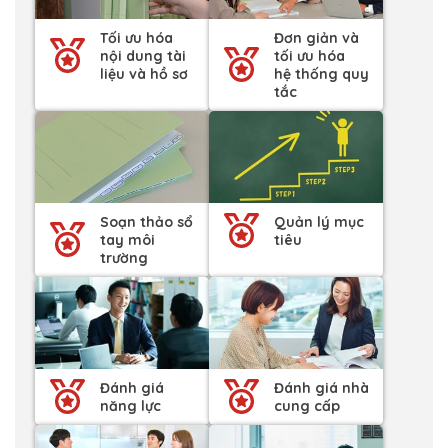
Tối ưu hóa
Đơn giản và
nội dung tài
tối ưu hóa
liệu và hồ sơ
hệ thống quy
tắc
Soạn thảo sổ
Quản lý mục
tay môi
tiêu
trường
Đánh giá
Đánh giá nhà
năng lực
cung cấp