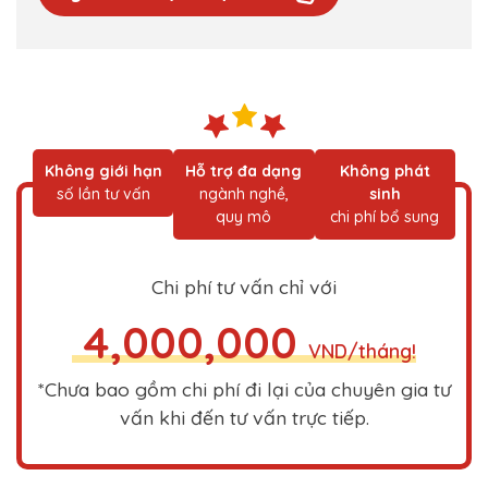
Không giới hạn
Hỗ trợ đa dạng
Không phát
số lần tư vấn
ngành nghề,
sinh
quy mô
chi phí bổ sung
Chi phí tư vấn chỉ với
4,000,000
VND/tháng!
*Chưa bao gồm chi phí đi lại của chuyên gia tư
vấn khi đến tư vấn trực tiếp.