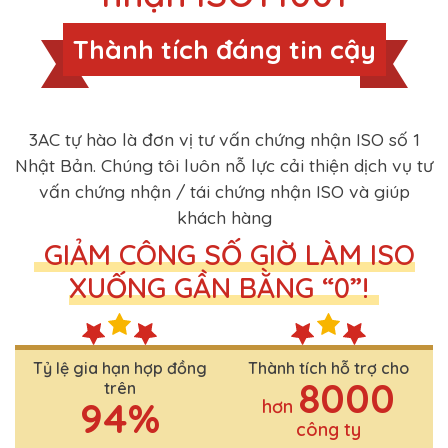
Thành tích đáng tin cậy
3AC tự hào là đơn vị tư vấn chứng nhận ISO số 1
Nhật Bản. Chúng tôi luôn nỗ lực cải thiện dịch vụ tư
vấn chứng nhận / tái chứng nhận ISO và giúp
khách hàng
GIẢM CÔNG SỐ GIỜ LÀM ISO
XUỐNG GẦN BẰNG “0”!
Tỷ lệ gia hạn hợp đồng
Thành tích hỗ trợ cho
8000
trên
94%
hơn
công ty