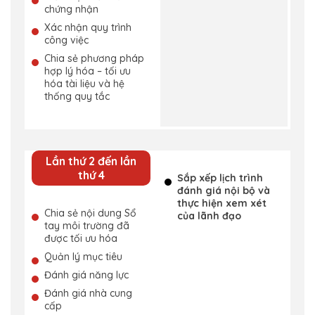
chứng nhận
Xác nhận quy trình
công việc
Chia sẻ phương pháp
hợp lý hóa – tối ưu
hóa tài liệu và hệ
thống quy tắc
Lần thứ 2 đến lần
thứ 4
Sắp xếp lịch trình
đánh giá nội bộ và
thực hiện xem xét
Chia sẻ nội dung Sổ
của lãnh đạo
tay môi trường đã
được tối ưu hóa
Quản lý mục tiêu
Đánh giá năng lực
Đánh giá nhà cung
cấp