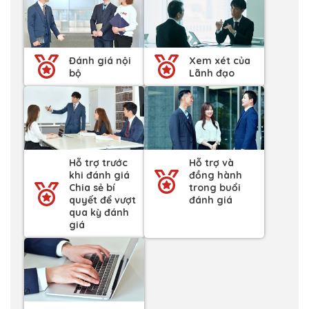
Đánh giá nội
Xem xét của
bộ
Lãnh đạo
Hỗ trợ trước
Hỗ trợ và
khi đánh giá
đồng hành
Chia sẻ bí
trong buổi
quyết để vượt
đánh giá
qua kỳ đánh
giá