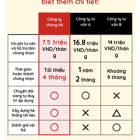
biết thêm chi tiết!
Công ty tư
Công ty tư
Công ty
vấn A
vấn B
chúng tôi
16.8
7.5 triệu
14 triệu
triệu
Chi phí tư vấn
VND/thán
và hỗ trợ làm
VND/thán
VND/thán
chứng nhận
g
g
g
1
Thời gian
Tối thiểu
năm
Khoảng
hoàn thành
4 tháng
2
9 tháng
chứng nhận
tháng
Chuyển đổi
sang tự duy
trì áp dụng
Xây dựng hệ
thống tài liệu
Đánh giá nội
bộ