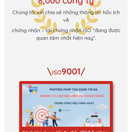
8,000 công ty
Chúng tôi xin chia sẻ những thông tin hữu ích
về
chứng nhận – tái chứng nhận ISO “đang được
quan tâm nhất hiện nay”.
\
9001/
ISO