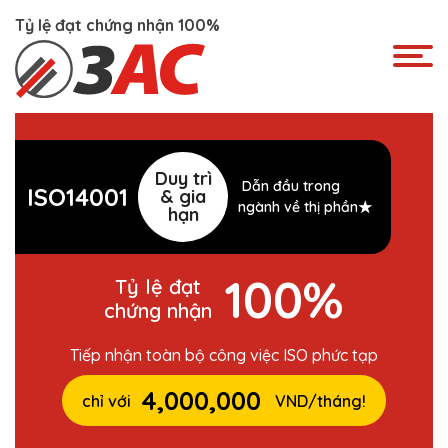
Skip
Tỷ lệ đạt chứng nhận 100%
to
content
Duy trì
Dẫn đầu trong
ISO14001
& gia
ngành về thị phần★
hạn
100%
Tỷ lệ đạt
chứng nhận
Tiếp nhận toàn bộ công việc ISO phức tạp
4,000,000
chỉ với
VND/tháng!