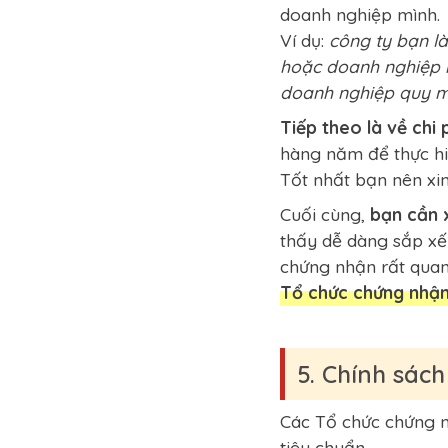
doanh nghiệp mình.
Ví dụ:
công ty bạn l
hoặc doanh nghiệp b
doanh nghiệp quy mô
Tiếp theo là về chi
hàng năm để thực hiệ
Tốt nhất bạn nên xi
Cuối cùng,
bạn cần 
thấy dễ dàng sắp xế
chứng nhận rất quan
Tổ chức chứng nhận
5. Chính sác
Các Tổ chức chứng n
tiêu chuẩn.