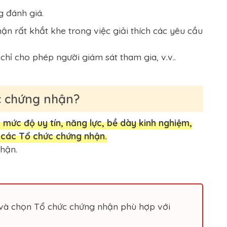
g đánh giá.
 rất khắt khe trong việc giải thích các yêu cầu
hỉ cho phép người giám sát tham gia, v.v..
ức chứng nhận?
, mức độ uy tín, năng lực, bề dày kinh nghiệm,
a các Tổ chức chứng nhận.
nhận.
n và chọn Tổ chức chứng nhận phù hợp với