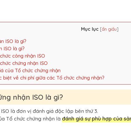
Mục lục
[
ẩn giấu
]
n ISO là gì?
 ISO là gì?
 chức công nhận ISO
 chức chứng nhận ISO
giá của Tổ chức chứng nhận
c biệt về chi phí giữa các Tổ chức chứng nhận?
ứng nhận ISO là gì?
SO là đơn vị đánh giá độc lập bên thứ 3.
ủa Tổ chức chứng nhận là
đánh giá sự phù hợp của sả