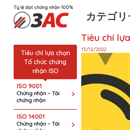
Tỷ lệ đạt chứng nhận 100%
カテゴリ
Skip
Tiêu chí l
to
content
13/12/2022
Tiêu chí lựa chọn
Tổ chức chứng
nhận ISO
ISO 9001
Chứng nhận – Tái
chứng nhận
ISO 14001
Chứng nhận – Tái