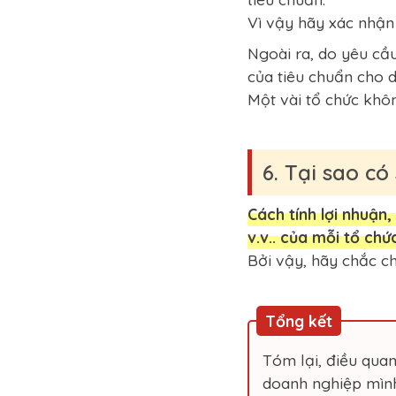
Vì vậy hãy xác nhận
Ngoài ra, do yêu cầ
của tiêu chuẩn cho 
Một vài tổ chức khôn
6. Tại sao có
Cách tính lợi nhuận,
v.v.. của mỗi tổ ch
Bởi vậy, hãy chắc ch
Tổng kết
Tóm lại, điều qua
doanh nghiệp mìn