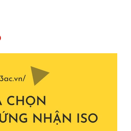
Yêu cầu
Đặt lịch hẹn tư
ên hệ
báo giá
vấn qua Zalo
O