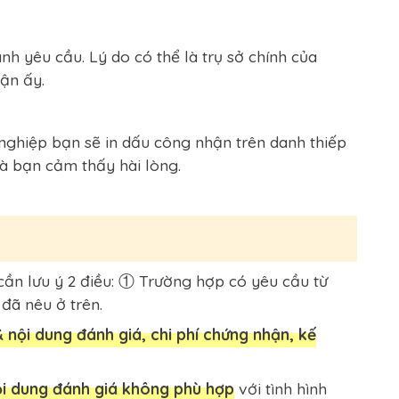
 yêu cầu. Lý do có thể là trụ sở chính của
ận ấy.
ghiệp bạn sẽ in dấu công nhận trên danh thiếp
à bạn cảm thấy hài lòng.
ần lưu ý 2 điều: ① Trường hợp có yêu cầu từ
đã nêu ở trên.
 nội dung đánh giá, chi phí chứng nhận, kế
ội dung đánh giá không phù hợp
với tình hình