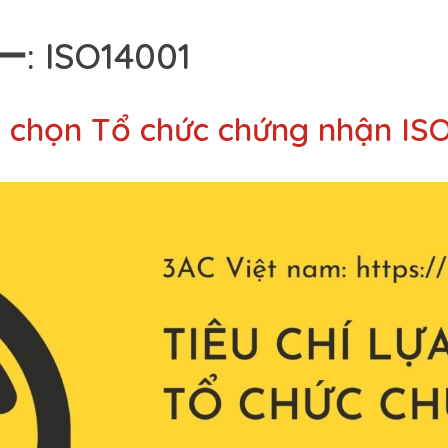
ー:
ISO14001
085-7904-239
Li
ựa chọn Tổ chức chứng nhận IS