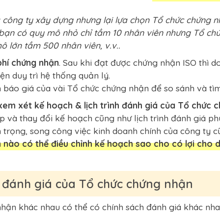
à công ty xây dựng nhưng lại lựa chọn Tổ chức chứng n
ạn có quy mô nhỏ chỉ tầm 10 nhân viên nhưng Tổ chức
 lớn tầm 500 nhân viên, v.v..
 phí chứng nhận
. Sau khi đạt được chứng nhận ISO thì d
n duy trì hệ thống quản lý.
n báo giá của vài Tổ chức chứng nhận để so sánh và tì
xem xét kế hoạch & lịch trình đánh giá của Tổ chức 
p và thay đổi kế hoạch cũng như lịch trình đánh giá p
 trọng, song công việc kinh doanh chính của công ty 
 nào có thể điều chỉnh kế hoạch sao cho có lợi cho 
h đánh giá của Tổ chức chứng nhận
hận khác nhau có thể có chính sách đánh giá khác nha