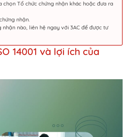
ựa chọn Tổ chức chứng nhận khác hoặc đưa ra
 chứng nhận.
nhận nào, liên hệ ngay với 3AC để được tư
SO 14001 và lợi ích của