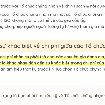
 trước với Tổ chức chứng nhận về chính sách & nội dun
u của Tổ chức chứng nhận mà một số Tổ chức chứng nhận
dù ISO không mô tả cụ thể về các yêu cầu ấy.
g cho phép người ngoài (công ty tư vấn) tham gia mà c
 sự khác biệt về chi phí giữa các Tổ ch
 chi phí nhân sự phải trả cho các chuyên gia đánh giá
ức là khác nhau dẫn đến sự khác biệt trong chi phí củ
ắn tìm hiểu thật kỹ trước khi lựa chọn Tổ chức chứng 
n trọng là bạn phải tìm hiểu kỹ về Tổ chức chứng nhậ
h.