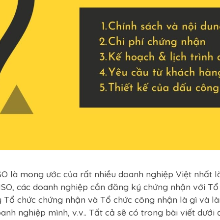
O là mong ước của rất nhiều doanh nghiệp Việt nhất là
ISO, các doanh nghiệp cần đăng ký chứng nhận với T
 Tổ chức chứng nhận và Tổ chức công nhận là gì và l
nh nghiệp mình, v.v.. Tất cả sẽ có trong bài viết dưới 