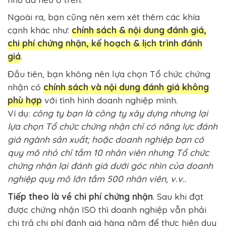
Ngoài ra, bạn cũng nên xem xét thêm các khía
cạnh khác như:
chính sách & nội dung đánh giá,
chi phí chứng nhận, kế hoạch & lịch trình đánh
giá
.
Đầu tiên, bạn không nên lựa chọn Tổ chức chứng
nhận có
chính sách và nội dung đánh giá không
phù hợp
với tình hình doanh nghiệp mình.
Ví dụ:
công ty bạn là công ty xây dựng nhưng lại
lựa chọn Tổ chức chứng nhận chỉ có năng lực đánh
giá ngành sản xuất; hoặc doanh nghiệp bạn có
quy mô nhỏ chỉ tầm 10 nhân viên nhưng Tổ chức
chứng nhận lại đánh giá dưới góc nhìn của doanh
nghiệp quy mô lớn tầm 500 nhân viên, v.v..
Tiếp theo là về chi phí chứng nhận
. Sau khi đạt
được chứng nhận ISO thì doanh nghiệp vẫn phải
chi trả chi phí đánh giá hàng năm để thực hiện duy