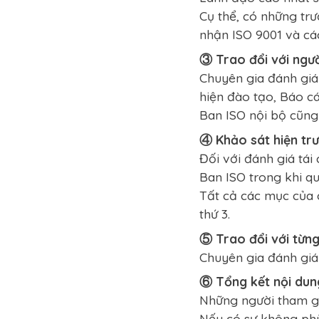
Cụ thể, có những trư
nhận ISO 9001 và cá
③ Trao đổi với ngườ
Chuyên gia đánh giá 
hiện đào tạo, Báo cá
Ban ISO nội bộ cũng
④ Khảo sát hiện tr
Đối với đánh giá tái
Ban ISO trong khi qu
Tất cả các mục của 
thứ 3.
⑤ Trao đổi với từn
Chuyên gia đánh giá
⑥ Tổng kết nội dung
Những người tham gi
Nếu có sự không phù