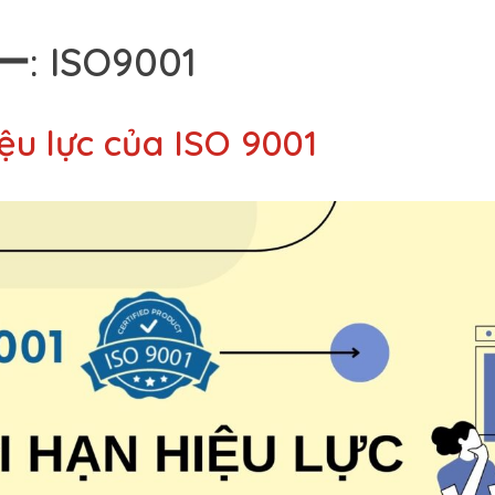
ー:
ISO9001
085-7904-239
Li
ệu lực của ISO 9001