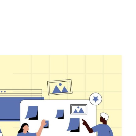
Yêu cầu
Đặt lịch hẹn tư
ên hệ
báo giá
vấn qua Zalo