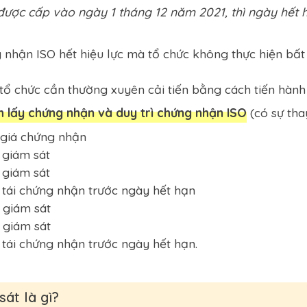
 được cấp vào ngày 1 tháng 12 năm 2021, thì ngày hết 
nhận ISO hết hiệu lực mà tổ chức không thực hiện bất
 tổ chức cần thường xuyên cải tiến bằng cách tiến hành
nh lấy chứng nhận và duy trì chứng nhận ISO
(có sự thay
 giá chứng nhận
 giám sát
 giám sát
 tái chứng nhận trước ngày hết hạn
 giám sát
 giám sát
 tái chứng nhận trước ngày hết hạn.
át là gì?