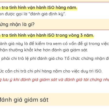
 tra tình hình vận hành ISO hàng năm.
n được gọi là “đánh giá định kỳ”.
ứng nhận là gì?
 tra tình hình vận hành ISO trong vòng 3 năm.
ánh giá này là để kiểm tra xem có vấn đề gì trong việ
nhận thường khắt khe hơn đánh giá giám sát.
phải chi trả lệ phí đánh giá cho Tổ chức chứng nhận để
ức cần chi trả chi phí hàng năm cho việc duy trì ISO.
 lưu ý khi đánh giá giám sát và đánh giá tái chứng nh
 đánh giá giám sát