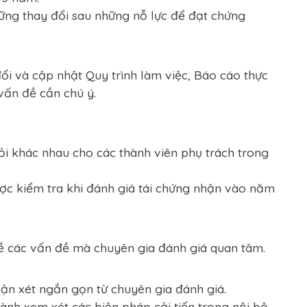
những thay đổi sau những nỗ lực để đạt chứng
đổi và cập nhật Quy trình làm việc, Báo cáo thực
 vấn đề cần chú ý.
hỏi khác nhau cho các thành viên phụ trách trong
ợc kiểm tra khi đánh giá tái chứng nhận vào năm
về các vấn đề mà chuyên gia đánh giá quan tâm.
ận xét ngắn gọn từ chuyên gia đánh giá.
ành xem xét các biện pháp cải tiến trong nội bộ