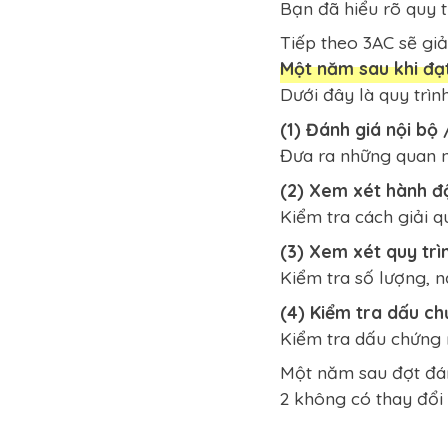
Bạn đã hiểu rõ quy t
Tiếp theo 3AC sẽ giả
Một năm sau khi đạt
Dưới đây là quy trìn
(1) Đánh giá nội bộ
Đưa ra những quan n
(2) Xem xét hành đ
Kiểm tra cách giải 
(3) Xem xét quy trìn
Kiểm tra số lượng, n
(4) Kiểm tra dấu c
Kiểm tra dấu chứng 
Một năm sau đợt đánh
2 không có thay đổi 