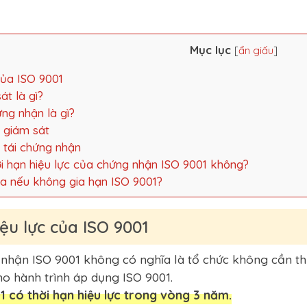
Mục lục
[
ẩn giấu
]
 của ISO 9001
át là gì?
ứng nhận là gì?
á giám sát
á tái chứng nhận
hời hạn hiệu lực của chứng nhận ISO 9001 không?
 ra nếu không gia hạn ISO 9001?
iệu lực của ISO 9001
nhận ISO 9001 không có nghĩa là tổ chức không cần t
o hành trình áp dụng ISO 9001.
 có thời hạn hiệu lực trong vòng 3 năm.