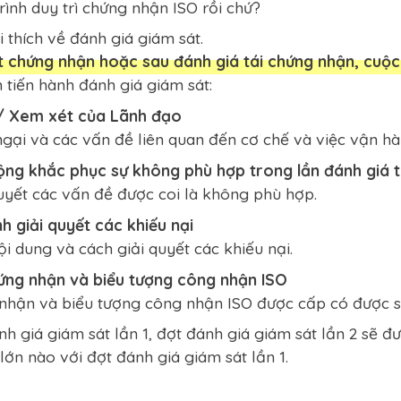
rình duy trì chứng nhận ISO rồi chứ?
i thích về đánh giá giám sát.
 chứng nhận hoặc sau đánh giá tái chứng nhận, cuộc 
h tiến hành đánh giá giám sát:
 / Xem xét của Lãnh đạo
gại và các vấn đề liên quan đến cơ chế và việc vận hà
ộng khắc phục sự không phù hợp trong lần đánh giá 
quyết các vấn đề được coi là không phù hợp.
h giải quyết các khiếu nại
ội dung và cách giải quyết các khiếu nại.
hứng nhận và biểu tượng công nhận ISO
nhận và biểu tượng công nhận ISO được cấp có được 
 giá giám sát lần 1, đợt đánh giá giám sát lần 2 sẽ đư
lớn nào với đợt đánh giá giám sát lần 1.