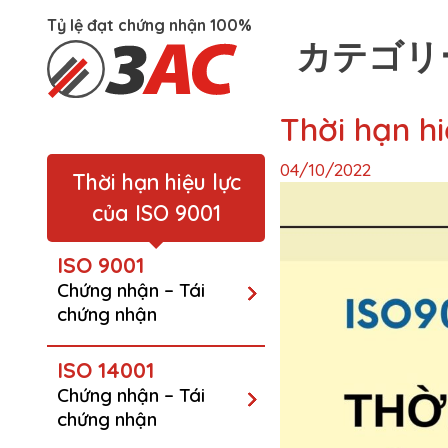
Tỷ lệ đạt chứng nhận 100%
カテゴリ
Skip
Thời hạn hi
to
content
04/10/2022
Thời hạn hiệu lực
của ISO 9001
ISO 9001
Chứng nhận – Tái
chứng nhận
ISO 14001
Chứng nhận – Tái
chứng nhận