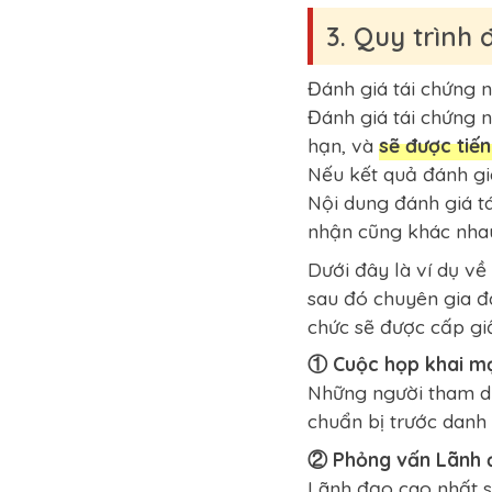
3. Quy trình
Đánh giá tái chứng n
Đánh giá tái chứng n
hạn, và
sẽ được tiến
Nếu kết quả đánh gi
Nội dung đánh giá t
nhận cũng khác nhau
Dưới đây là ví dụ về
sau đó chuyên gia đ
chức sẽ được cấp gi
① Cuộc họp khai m
Những người tham dự 
chuẩn bị trước danh 
② Phỏng vấn Lãnh 
Lãnh đạo cao nhất s