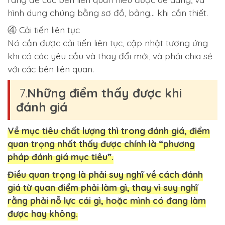
hình dung chúng bằng sơ đồ, bảng… khi cần thiết.
④ Cải tiến liên tục
Nó cần được cải tiến liên tục, cập nhật tương ứng
khi có các yêu cầu và thay đổi mới, và phải chia sẻ
với các bên liên quan.
7.
Những điểm thấy được khi
đánh giá
Về mục tiêu chất lượng thì trong đánh giá, điểm
quan trọng nhất thấy được chính là “phương
pháp đánh giá mục tiêu”.
Điều quan trọng là phải suy nghĩ về cách đánh
giá từ quan điểm phải làm gì, thay vì suy nghĩ
rằng phải nỗ lực cái gì, hoặc mình có đang làm
được hay không.