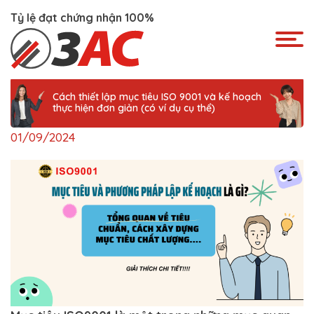
Skip
Tỷ lệ đạt chứng nhận 100%
to
content
Cách thiết lập mục tiêu ISO 9001 và kế hoạch
thực hiện đơn giản (có ví dụ cụ thể)
01/09/2024