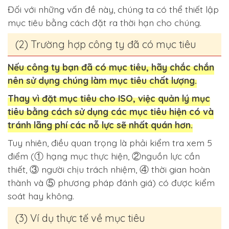
Đối với những vấn đề này, chúng ta có thể thiết lập
mục tiêu bằng cách đặt ra thời hạn cho chúng.
(2) Trường hợp công ty đã có mục tiêu
Nếu công ty bạn đã có mục tiêu, hãy chắc chắn
nên sử dụng chúng làm mục tiêu chất lượng.
Thay vì đặt mục tiêu cho ISO, việc quản lý mục
tiêu bằng cách sử dụng các mục tiêu hiện có và
tránh lãng phí các nỗ lực sẽ nhất quán hơn.
Tuy nhiên, điều quan trọng là phải kiểm tra xem 5
điểm (
①
hạng mục thực hiện,
②
nguồn lực cần
thiết,
③
người chịu trách nhiệm,
④
thời gian hoàn
thành và
⑤
phương pháp đánh giá) có được kiểm
soát hay không.
(3) Ví dụ thực tế về mục tiêu