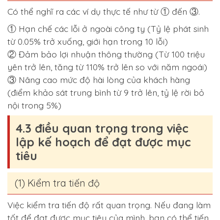
Có thể nghĩ ra các ví dụ thực tế như từ ①
đến
③.
① Hạn chế các lỗi ở ngoài công ty
(Tỷ lệ phát sinh
từ 0.05% trở xuống, giới hạn trong 10 lỗi)
②
Đảm bảo lợi nhuận thông thường (Từ 100 triệu
yên trở lên, tăng từ 110% trở lên so với năm ngoái)
③ Nâng cao mức độ hài lòng của khách hàng
(điểm khảo sát trung bình từ 9 trở lên, tỷ lệ rời bỏ
nội trong 5%)
4.3 điều quan trọng trong việc
lập kế hoạch để đạt được mục
tiêu
(1) Kiểm tra tiến độ
Việc kiểm tra tiến độ rất quan trọng. Nếu đang làm
tốt để đạt được mục tiêu của mình, bạn có thể tiến