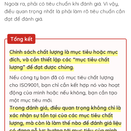
Ngoài ra, phải có tiêu chuẩn khi đánh giá. Vì vậy,
điều quan trọng nhất là phải làm rõ tiêu chuẩn cần
đạt để đánh giá.
Tổng kết
Chính sách chất lượng là mục tiêu hoặc mục
đích, và cần thiết lập các “mục tiêu chất
lượng” để đạt được chúng.
Nếu công ty bạn đã có mục tiêu chất lượng
cho ISO9001, bạn chỉ cần kết hợp nó vào hoạt
động của mình hoặc nếu không, bạn cần tạo
một mục tiêu mới.
Trong đánh giá, điều quan trọng không chỉ là
xác nhận sự tồn tại của các mục tiêu chất
lượng, mà còn là làm thế nào để đánh giá liệu
có đang nỗ lực hướng tới mục tiêu của mình